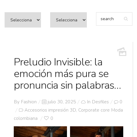
Preludio Invisible: la
emoción más pura se
pronuncia sin palabras…
Posted
By
Fashion
julio 30, 2025
In
Desfiles
0
on
Accesorios impresión 3D
Corporate core Moda
,
colombiana
0