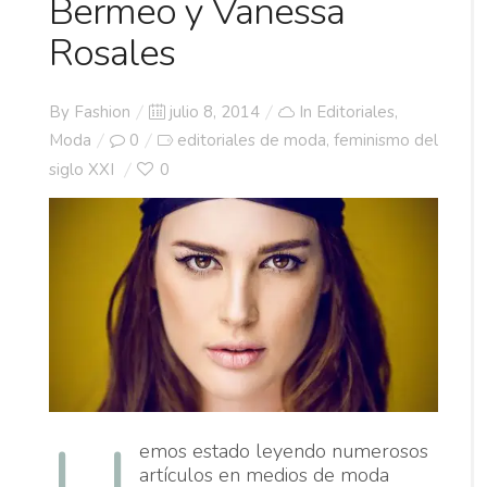
Bermeo y Vanessa
Rosales
Posted
By
Fashion
julio 8, 2014
In
Editoriales
,
on
Moda
0
editoriales de moda
feminismo del
,
siglo XXI
0
emos estado leyendo numerosos
artículos en medios de moda