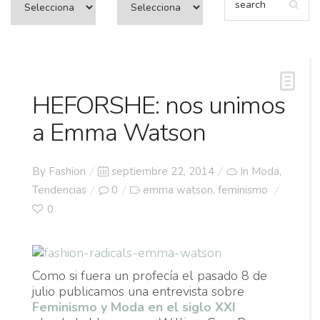
HEFORSHE: nos unimos
a Emma Watson
Posted
By
Fashion
septiembre 22, 2014
In
Moda
,
on
Tendencias
0
emma watson
feminismo
,
0
Como si fuera un profecía el pasado 8 de
julio publicamos una entrevista sobre
Feminismo y Moda en el siglo XXI