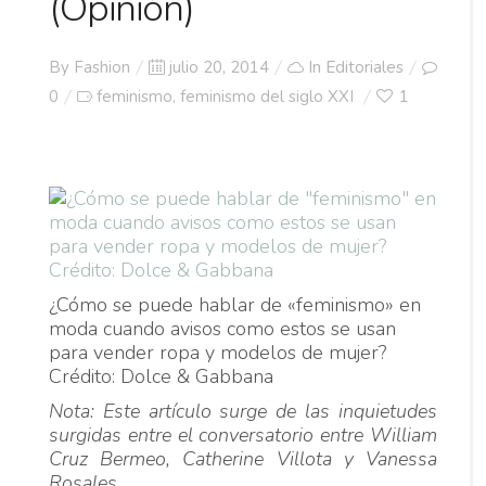
(Opinión)
Posted
By
Fashion
julio 20, 2014
In
Editoriales
on
0
feminismo
feminismo del siglo XXI
1
,
¿Cómo se puede hablar de «feminismo» en
moda cuando avisos como estos se usan
para vender ropa y modelos de mujer?
Crédito: Dolce & Gabbana
Nota: Este artículo surge de las inquietudes
surgidas entre el conversatorio entre William
Cruz Bermeo, Catherine Villota y Vanessa
Rosales,