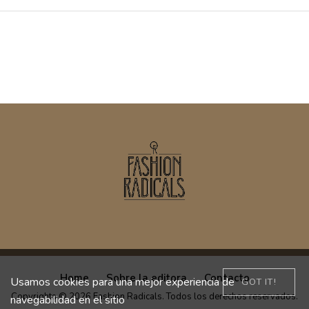
Home
Sobre la editora
Contacto
Usamos cookies para una mejor experiencia de
GOT IT!
Copyrights © 2026 Fashion Radicals. Todos los derechos reservados.
navegabilidad en el sitio