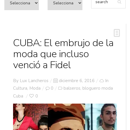
CUBA: El embrujo de la
moda que incluso
venció a Fidel
Posted
By
Lux Lancheros
diciembre 6, 2016
In
on
Cultura
,
Moda
0
balseros
bloguero moda
,
Cuba
0