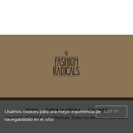
Home
Sobre la editora
Contacto
Usamos cookies para una mejor experiencia de
GOT IT!
Copyrights © 2026 Fashion Radicals. Todos los derechos reservados.
navegabilidad en el sitio