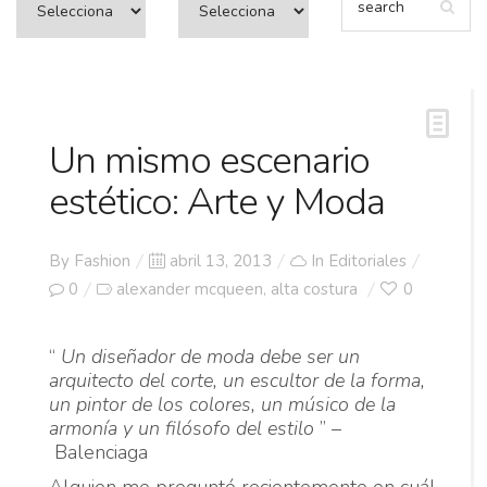
Un mismo escenario
estético: Arte y Moda
Posted
By
Fashion
abril 13, 2013
In
Editoriales
on
0
alexander mcqueen
alta costura
0
,
“
Un diseñador de moda debe ser un
arquitecto del corte, un escultor de la forma,
un pintor de los colores, un músico de la
armonía y un filósofo del estilo
” –
Balenciaga