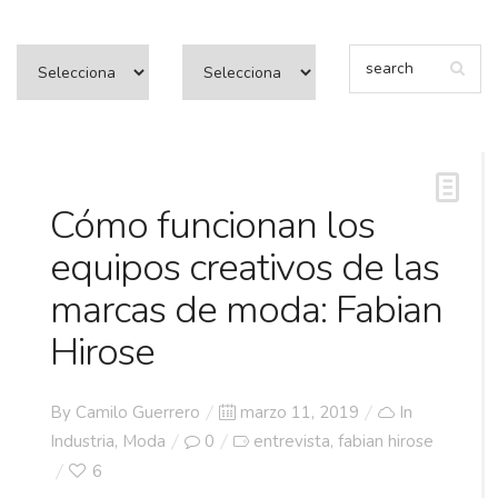
Cómo funcionan los
equipos creativos de las
marcas de moda: Fabian
Hirose
Posted
By
Camilo Guerrero
marzo 11, 2019
In
on
Industria
,
Moda
0
entrevista
fabian hirose
,
6