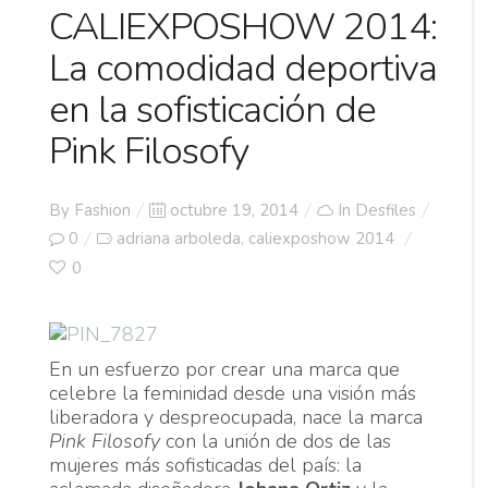
CALIEXPOSHOW 2014:
La comodidad deportiva
en la sofisticación de
Pink Filosofy
Posted
By
Fashion
octubre 19, 2014
In
Desfiles
on
0
adriana arboleda
caliexposhow 2014
,
0
En un esfuerzo por crear una marca que
celebre la feminidad desde una visión más
liberadora y despreocupada, nace la marca
Pink Filosofy
con la unión de dos de las
mujeres más sofisticadas del país: la