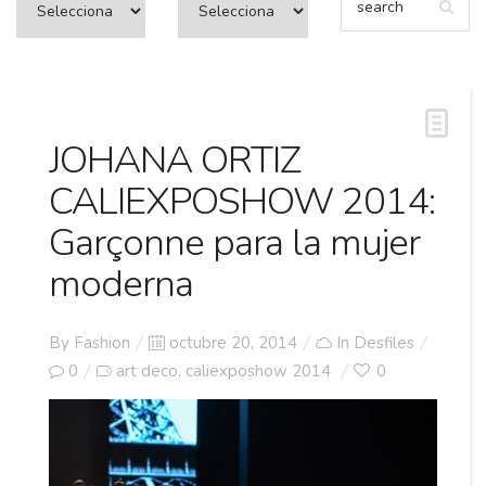
JOHANA ORTIZ
CALIEXPOSHOW 2014:
Garçonne para la mujer
moderna
Posted
By
Fashion
octubre 20, 2014
In
Desfiles
on
0
art deco
caliexposhow 2014
0
,