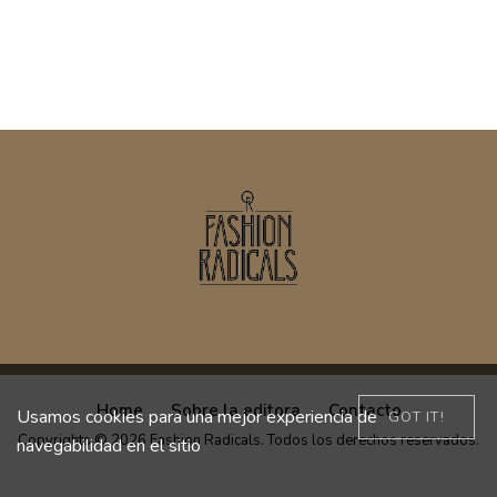
Home
Sobre la editora
Contacto
Usamos cookies para una mejor experiencia de
GOT IT!
Copyrights © 2026 Fashion Radicals. Todos los derechos reservados.
navegabilidad en el sitio