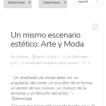
Un mismo escenario
estético: Arte y Moda
Posted
By
Fashion
abril 13, 2013
In
Editoriales
on
0
alexander mcqueen
alta costura
0
,
“
Un diseñador de moda debe ser un
arquitecto del corte, un escultor de la forma,
un pintor de los colores, un músico de la
armonía y un filósofo del estilo
” –
Balenciaga