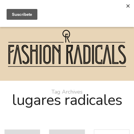
Tag Archives
lugares radicales