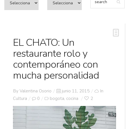
EL CHATO: Un
restaurante rolo y
contemporáneo con
mucha personalidad
Posted
By
Valentina Osorio
junio 11, 2015
In
on
Cultura
0
bogota
cocina
2
,