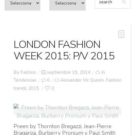
LONDON FASHION
WEEK 2015: P/V 2015
Posted
By
Fashion
septiembre 19, 2014
In
on
Tendencias
0
Alexander Mc Queen
Fashion
,
trends 2015
0
Preen by Thornton Bregazzi, Jean-Pierre
Braganza, Burberry Prorsum y Paul Smith