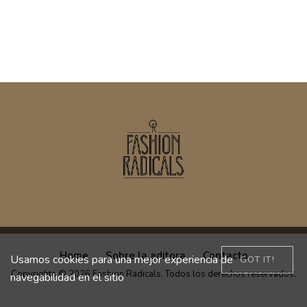
Home
Sobre la editora
Contacto
Usamos cookies para una mejor experiencia de
GOT IT!
Copyrights © 2026 Fashion Radicals. Todos los derechos reservados.
navegabilidad en el sitio