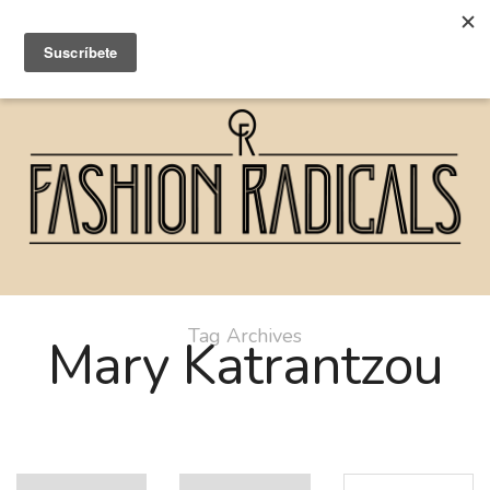
Tag Archives
Mary Katrantzou