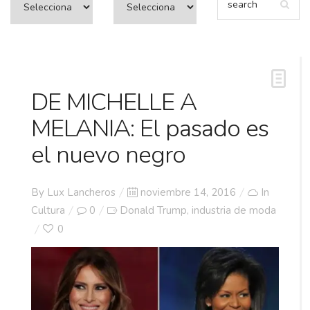
DE MICHELLE A
MELANIA: El pasado es
el nuevo negro
Posted
By
Lux Lancheros
noviembre 14, 2016
In
on
Cultura
0
Donald Trump
industria de moda
,
0