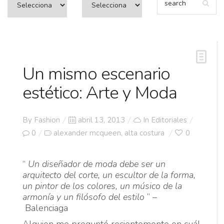
Un mismo escenario
estético: Arte y Moda
Posted
By
Fashion
abril 13, 2013
In
Editoriales
on
0
alexander mcqueen
alta costura
0
,
“
Un diseñador de moda debe ser un
arquitecto del corte, un escultor de la forma,
un pintor de los colores, un músico de la
armonía y un filósofo del estilo
” –
Balenciaga