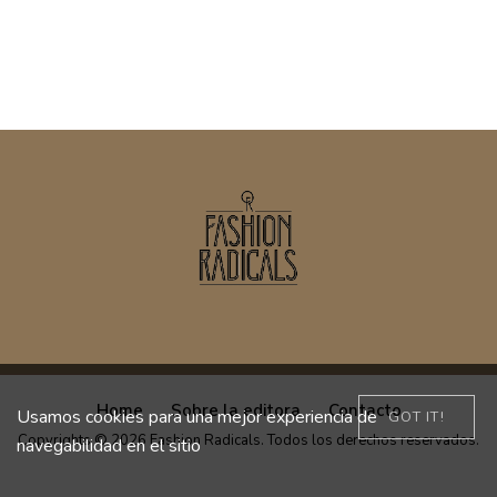
Home
Sobre la editora
Contacto
Usamos cookies para una mejor experiencia de
GOT IT!
Copyrights © 2026 Fashion Radicals. Todos los derechos reservados.
navegabilidad en el sitio