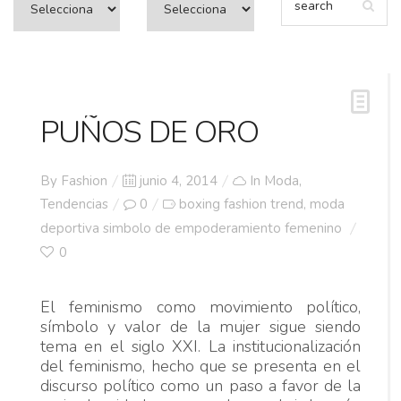
PUÑOS DE ORO
Posted
By
Fashion
junio 4, 2014
In
Moda
,
on
Tendencias
0
boxing fashion trend
moda
,
deportiva simbolo de empoderamiento femenino
0
El feminismo como movimiento político,
símbolo y valor de la mujer sigue siendo
tema en el siglo XXI. La institucionalización
del feminismo, hecho que se presenta en el
discurso político como un paso a favor de la