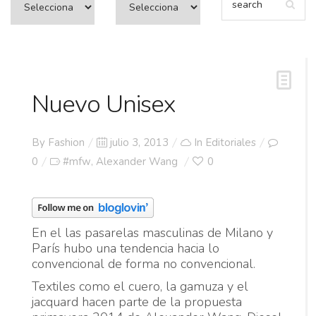
Nuevo Unisex
Posted
By
Fashion
julio 3, 2013
In
Editoriales
on
0
#mfw
Alexander Wang
0
,
En el las pasarelas masculinas de Milano y
París hubo una tendencia hacia lo
convencional de forma no convencional.
Textiles como el cuero, la gamuza y el
jacquard hacen parte de la propuesta