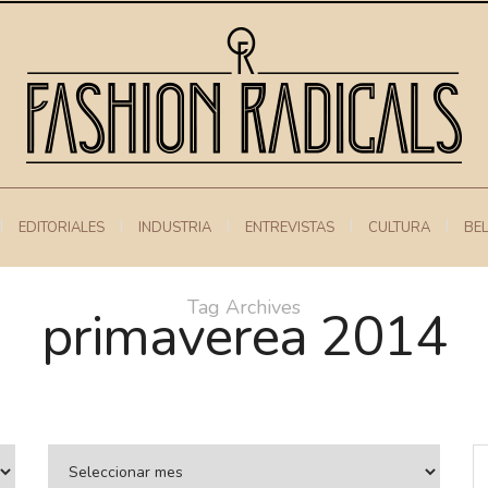
EDITORIALES
INDUSTRIA
ENTREVISTAS
CULTURA
BE
Tag Archives
primaverea 2014