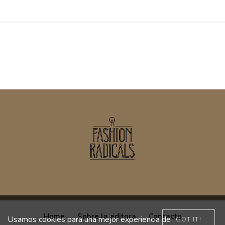
Home
Sobre la editora
Contacto
Usamos cookies para una mejor experiencia de
GOT IT!