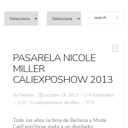
PASARELA NICOLE
MILLER
CALIEXPOSHOW 2013
Posted
By
Fashion
octubre 24, 2013
In
Editoriales
on
0
caliexposhow
desfiles
0
,
Todo los años la feria de Belleza y Moda
CaliExpoShow invita a un diseñador