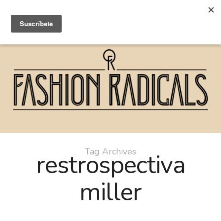
Tag Archives
restrospectiva
miller