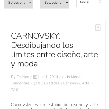
CARNOVSKY:
Desdibujando los
límites entre diseño, arte
y moda
Posted
By
Fashion
julio 1, 2014
In
Moda
,
on
Tendencias
0
adidas y Carnovsky
Arte
,
0
Carnovsky es un estudio de diseño y arte