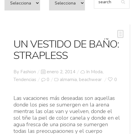
UN VESTIDO DE BAÑO:
STRAPLESS
Posted
By
Fashion
enero 2, 2014
In
Moda
,
on
Tendencias
0
almamia
beachwear
0
,
Las vacaciones más deseadas son aquellas
donde los pies se sumergen en la arena
mientras las olas van y vuelven, donde el
sol tiñe la piel de color canela y donde en el
agua fresca de una piscina se sumergen
todas las preocupaciones y el cuerpo