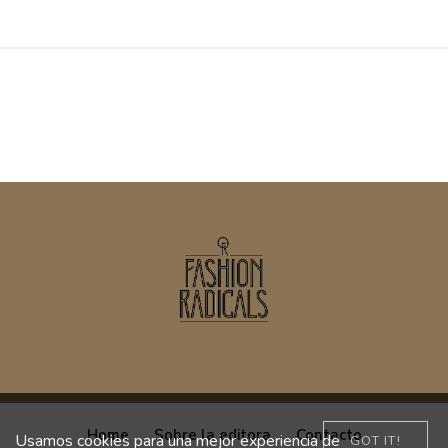
Home
Sobre la editora
Contacto
Usamos cookies para una mejor experiencia de
GOT IT!