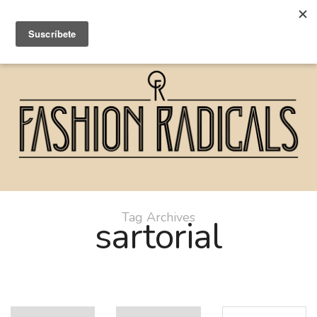
Tag Archives
sartorial