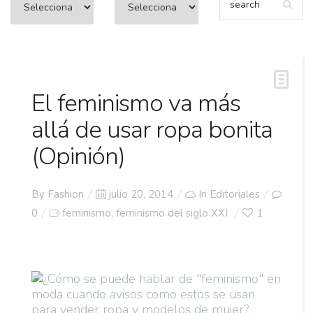
El feminismo va más
allá de usar ropa bonita
(Opinión)
Posted
By
Fashion
julio 20, 2014
In
Editoriales
on
0
feminismo
feminismo del siglo XXI
1
,