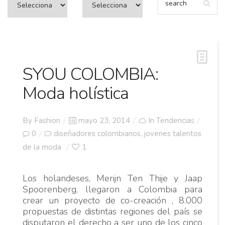
SYOU COLOMBIA:
Moda holística
Posted
By
Fashion
mayo 23, 2014
In
Tendencias
on
0
diseñadores colombianos
jovenes talentos
,
de la moda
1
Los holandeses, Merijn Ten Thije y Jaap
Spoorenberg, llegaron a Colombia para
crear un proyecto de co-creación , 8.000
propuestas de distintas regiones del país se
disputaron el derecho a ser uno de los cinco