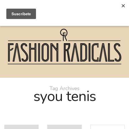
Tag Archives
syou tenis