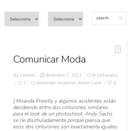
Comunicar Moda
Posted
By
Fashion
diciembre 7, 2012
In
Editoriales
on
1
alexander mcqueen
Alison Lurie
0
,
[ Miranda Priestly y algunos asistentes están
decidiendo entre dos cinturones similares
para el look de un photoshoot.
Andy Sachs
se ríe disimuladamente porque piensa que
esos dos cinturones son exactamente iguales