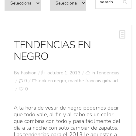
TENDENCIAS EN
NEGRO
Posted
By
Fashion
octubre 1, 2013
In
Tendencias
on
0
look en negro
marithe francois girbaud
,
0
A la hora de vestir de negro podemos decir
que todo vale, al fin y al cabo es un color
que combina con todo y pasa fácilmente del
día a la noche con solo cambiar de zapatos.
Las tendencias para el 2013 le apuestan a