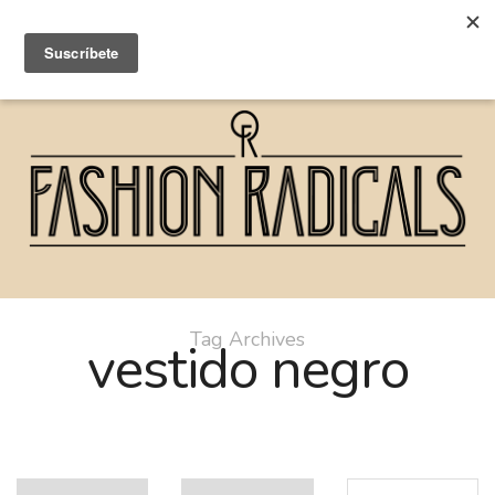
Tag Archives
vestido negro