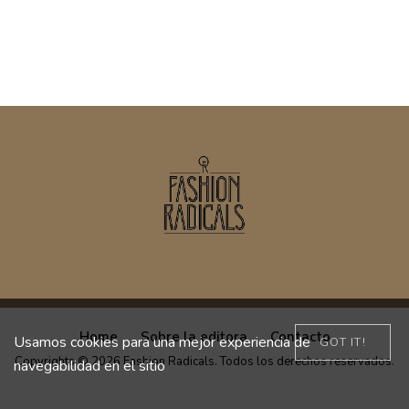
Home
Sobre la editora
Contacto
Usamos cookies para una mejor experiencia de
GOT IT!
Copyrights © 2026 Fashion Radicals. Todos los derechos reservados.
navegabilidad en el sitio