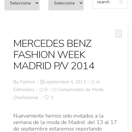
MERCEDES BENZ
FASHION WEEK
MADRID P/V 2014
Posted
By
Fashion
septiembre 4, 2013
In
on
Editoriales
0
Comunicados de Moda
,
Diseñadoras
0
Nuevamente hemos sido invitados a la
semana de la moda de Madrid del 13 al 17
de septiembre estaremos reportando