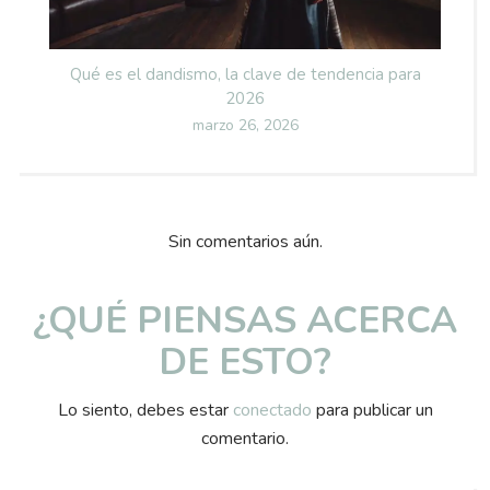
Qué es el dandismo, la clave de tendencia para
2026
Posted
marzo 26, 2026
on
Sin comentarios aún.
¿QUÉ PIENSAS ACERCA
DE ESTO?
Lo siento, debes estar
conectado
para publicar un
comentario.