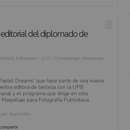
ditorial del diplomado de
Belleza
,
Editoriales
0
maquillaje
tendencias
,
“Pastel Dreams” que hace parte de una nueva
uestra editora de belleza con la UPB
ariana) y el programa que dirige en esta
Maquillaje para Fotografía Publicitaria.
uar leyendo...
compartir