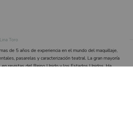
Lina Toro
 mas de 5 años de experiencia en el mundo del maquillaje,
entales, pasarelas y caracterización teatral. La gran mayoría
al en revistas del Reino Unido y los Estados Unidos. Ha
ental ESPN “Los Dos Escobar” la cual fue selección oficial
n de maquillaje para SweetPea y Fay la cual fue vendida
adora de marca y asesora de branding para cosmética de
onales como PAI PAI, MAYBELLINE, SWEETEA AND FAY,
a como beauty writer en Fashion Radicals y docente de
para Makeup Academy y estuvo a cargo de la presentación
ONBREAK llevada a cabo en el mes de marzo del 2016
 de 100 personas. Reconocida por Publimetro como una de