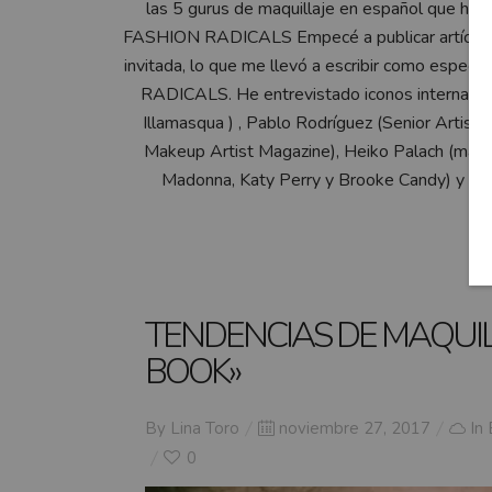
las 5 gurus de maquillaje en español que h
FASHION RADICALS Empecé a publicar artículos
invitada, lo que me llevó a escribir como espec
RADICALS. He entrevistado iconos internacion
Illamasqua ) , Pablo Rodríguez (Senior Artis
Makeup Artist Magazine), Heiko Palach (make
Madonna, Katy Perry y Brooke Candy) y Stu
TENDENCIAS DE MAQUIL
BOOK»
Posted
By
Lina Toro
noviembre 27, 2017
In
on
0