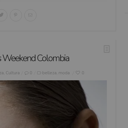
n’s Weekend Colombia
za
,
Cultura
0
belleza
moda
0
,