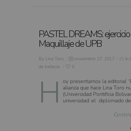
PASTEL DREAMS: ejercicio e
Maquillaje de UPB
Posted
By
Lina Toro
noviembre 27, 2017
In
on
de belleza
0
H
oy presentamos la editorial 
alianza que hace Lina Toro n
(Universidad Pontificia Boliv
universidad: el diplomado de 
Contin