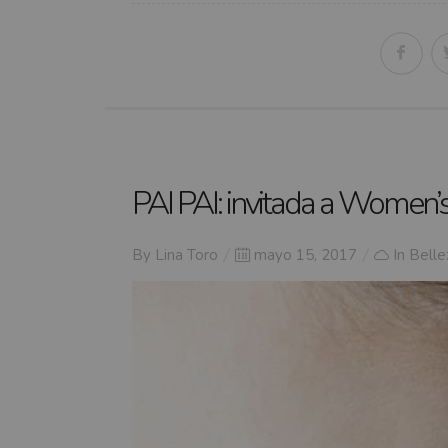
PAI PAI: invitada a Wome
Posted
By
Lina Toro
mayo 15, 2017
In
Belle
on