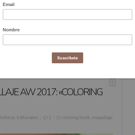
ay que seguir en Internet. ACERCA DE MI TRABAJO EN
 sobre belleza y cosméticos en blogs de moda como un
ialista para el portal colombiano más importante: FASHION
ales del maquillaje como Julian Kynaston (fundador de
t de MAC Cosmetics ) ,Michael Key ( creador de IMATS y
up artist aleman) , Sammy Mourabit (Makeup artist de
art Bray maestro de efectos de efectos especiales.
LAJE AW 2017: «COLORING
Belleza
,
Editoriales
1
coloring book
maquillaje
,