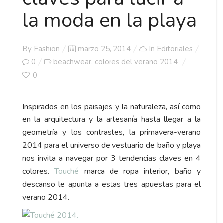
la moda en la playa
Posted
By
Fashion
marzo 25, 2014
In
Editoriales
on
0
beachwear
colores del verano 2014
,
0
Inspirados en los paisajes y la naturaleza, así como
en la arquitectura y la artesanía hasta llegar a la
geometría y los contrastes, la primavera-verano
2014 para el universo de vestuario de baño y playa
nos invita a navegar por 3 tendencias claves en 4
colores.
Touché
marca de ropa interior, baño y
descanso le apunta a estas tres apuestas para el
verano 2014.