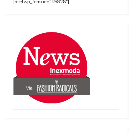
[mc4wp_form id="49828"]