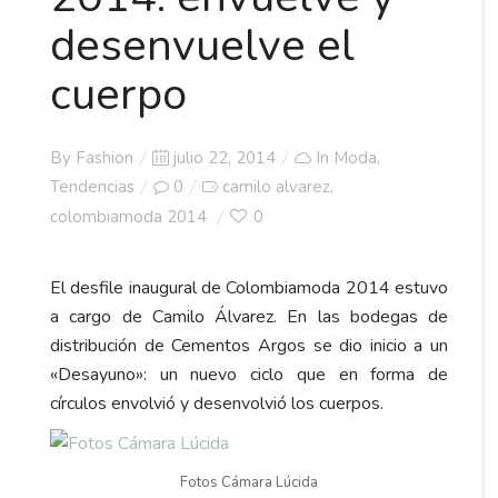
desenvuelve el
cuerpo
Posted
By
Fashion
julio 22, 2014
In
Moda
,
on
Tendencias
0
camilo alvarez
,
colombiamoda 2014
0
El desfile inaugural de Colombiamoda 2014 estuvo
a cargo de Camilo Álvarez. En las bodegas de
distribución de Cementos Argos se dio inicio a un
«Desayuno»: un nuevo ciclo que en forma de
círculos envolvió y desenvolvió los cuerpos.
Fotos Cámara Lúcida