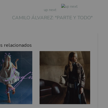
up next
CAMILO ÁLVAREZ: "PARTE Y TODO"
os relacionados