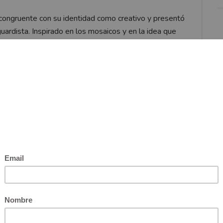
congruente con su identidad como creativo y presentó
ardista. Inspirado en los mosaicos y en la idea que
ó con una paleta de color que empezó con el negro y
asmar las partes de un mosaico en bloques de color y
sutil cada pieza.