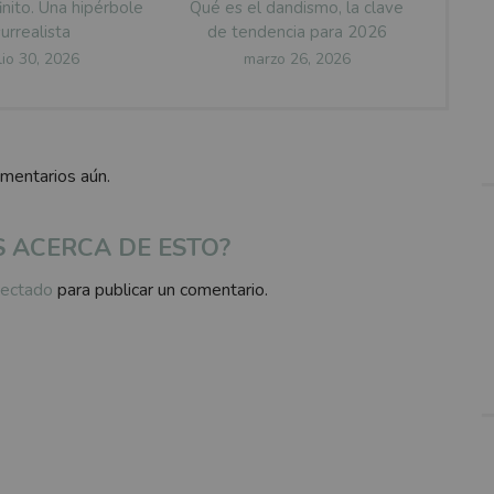
inito. Una hipérbole
Qué es el dandismo, la clave
surrealista
de tendencia para 2026
osted
Posted
lio 30, 2026
marzo 26, 2026
n
on
omentarios aún.
S ACERCA DE ESTO?
ectado
para publicar un comentario.