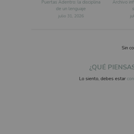
Puertas Adentro: la disciplina
Archivo inf
de un lenguaje
Posted
P
julio 31, 2026
ju
on
o
Sin c
¿QUÉ PIENSA
Lo siento, debes estar
con