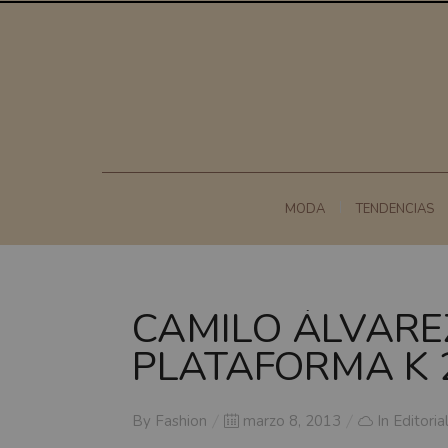
MODA
TENDENCIAS
CAMILO ÁLVARE
PLATAFORMA K 
Posted
By
Fashion
marzo 8, 2013
In
Editoria
on