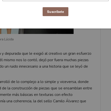
ra Lúcida
 y depurada que le exigió al creativo un gran esfuerzo
él mismo nos lo contó, dejó por fuera muchas piezas
o un ruido innecesario a una historia que se leyó de
rolló de lo complejo a lo simple y viceversa, donde
d de la construcción de piezas que se ensamblan entre
temente más básicas en texturas con efecto
enía una coherencia, la del sello Camilo Álvarez que