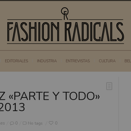
EDITORIALES
INDUSTRIA
ENTREVISTAS
CULTURA
BE
Z «PARTE Y TODO»
2013
les
0
0
No tags