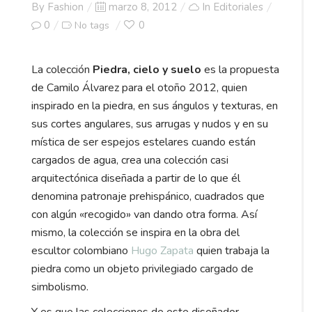
Posted
By
Fashion
marzo 8, 2012
In
Editoriales
on
0
0
No tags
La colección
Piedra, cielo y suelo
es la propuesta
de Camilo Álvarez para el otoño 2012, quien
inspirado en la piedra, en sus ángulos y texturas, en
sus cortes angulares, sus arrugas y nudos y en su
mística de ser espejos estelares cuando están
cargados de agua, crea una colección casi
arquitectónica diseñada a partir de lo que él
denomina patronaje prehispánico, cuadrados que
con algún «recogido» van dando otra forma. Así
mismo, la colección se inspira en la obra del
escultor colombiano
Hugo Zapata
quien trabaja la
piedra como un objeto privilegiado cargado de
simbolismo.