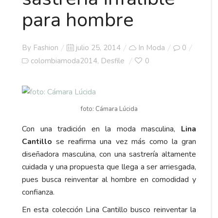
para hombre
Posted
By
Fashion
julio 25, 2014
In
Moda
0
on
colombiamoda2014
Desfile
0
,
foto: Cámara Lúcida
Con una tradición en la moda masculina,
Lina
Cantillo
se reafirma una vez más como la gran
diseñadora masculina, con una sastrería altamente
cuidada y una propuesta que llega a ser arriesgada,
pues busca reinventar al hombre en comodidad y
confianza.
En esta colección Lina Cantillo busco reinventar la