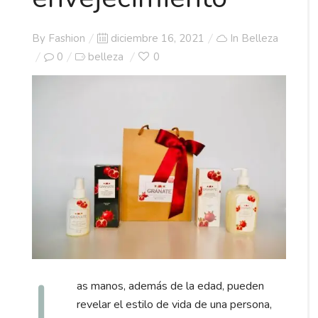
Posted
By
Fashion
diciembre 16, 2021
In
Belleza
on
0
belleza
0
L
as manos, además de la edad, pueden
revelar el estilo de vida de una persona,