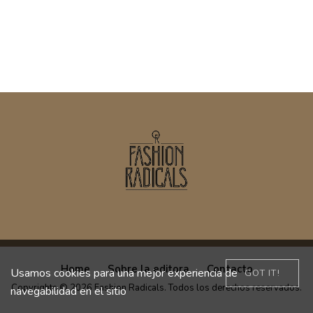
Home
Sobre la editora
Contacto
Usamos cookies para una mejor experiencia de
GOT IT!
Copyrights © 2026 Fashion Radicals. Todos los derechos reservados.
navegabilidad en el sitio