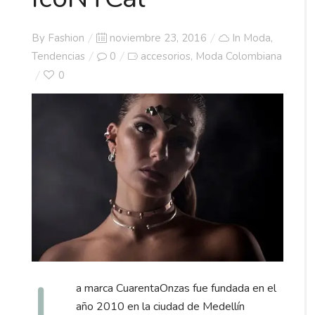
Posted
By
Fashion
noviembre 23, 2016
In
Moda
,
on
Tendencias
0
accesorios
Moda Colombiana
,
0
L
a marca CuarentaOnzas fue fundada en el
año 2010 en la ciudad de Medellín