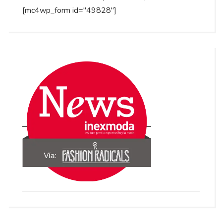
[mc4wp_form id="49828"]