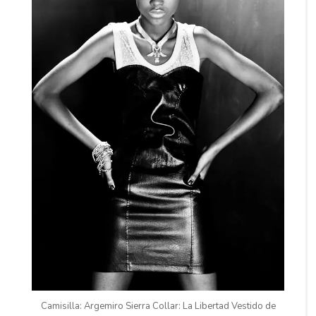
Camisilla: Argemiro Sierra Collar: La Libertad Vestido de