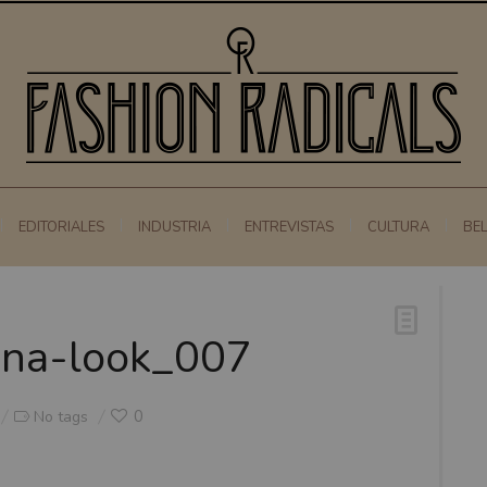
EDITORIALES
INDUSTRIA
ENTREVISTAS
CULTURA
BE
gna-look_007
0
No tags