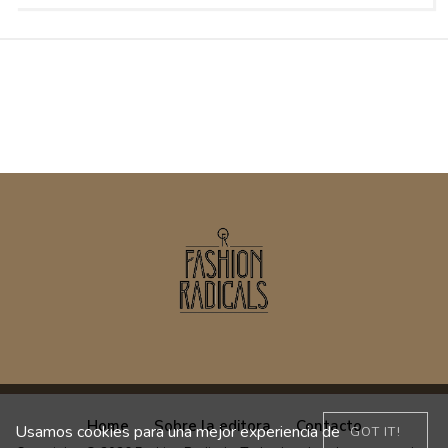
Home
Sobre la editora
Contacto
Usamos cookies para una mejor experiencia de
GOT IT!