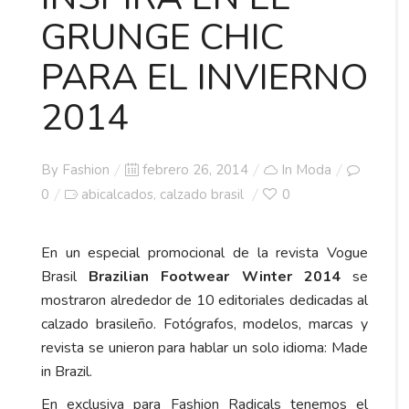
GRUNGE CHIC
PARA EL INVIERNO
2014
Posted
By
Fashion
febrero 26, 2014
In
Moda
on
0
abicalcados
calzado brasil
0
,
En un especial promocional de la revista Vogue
Brasil
Brazilian Footwear Winter 2014
se
mostraron alrededor de 10 editoriales dedicadas al
calzado brasileño. Fotógrafos, modelos, marcas y
revista se unieron para hablar un solo idioma: Made
in Brazil.
En exclusiva para Fashion Radicals tenemos el