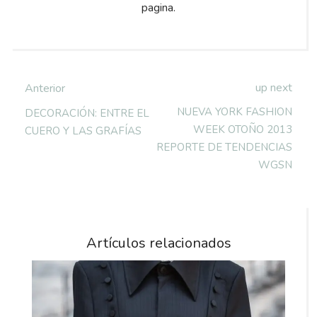
pagina.
up next
Anterior
NUEVA YORK FASHION
DECORACIÓN: ENTRE EL
WEEK OTOÑO 2013
CUERO Y LAS GRAFÍAS
REPORTE DE TENDENCIAS
WGSN
Artículos relacionados