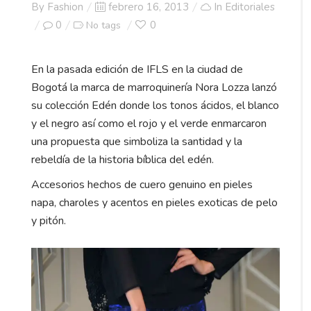
Posted
By
Fashion
febrero 16, 2013
In
Editoriales
on
0
0
No tags
En la pasada edición de IFLS en la ciudad de
Bogotá la marca de marroquinería Nora Lozza lanzó
su colección Edén donde los tonos ácidos, el blanco
y el negro así como el rojo y el verde enmarcaron
una propuesta que simboliza la santidad y la
rebeldía de la historia bíblica del edén.
Accesorios hechos de cuero genuino en pieles
napa, charoles y acentos en pieles exoticas de pelo
y pitón.