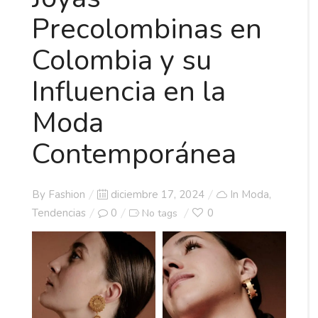
Precolombinas en
Colombia y su
Influencia en la
Moda
Contemporánea
Posted
By
Fashion
diciembre 17, 2024
In
Moda
,
on
Tendencias
0
0
No tags