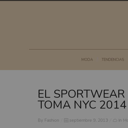
MODA
TENDENCIAS
EL SPORTWEAR 
TOMA NYC 2014
Posted
By
Fashion
septiembre 9, 2013
In
M
on