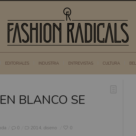
EDITORIALES
INDUSTRIA
ENTREVISTAS
CULTURA
BE
EN BLANCO SE
oda
0
2014
diseno
0
,