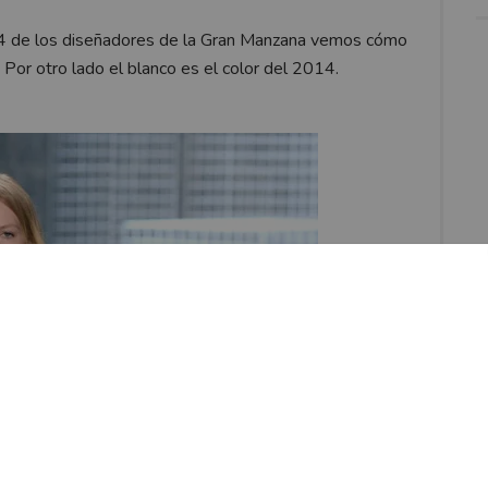
14 de los diseñadores de la Gran Manzana vemos cómo
Por otro lado el blanco es el color del 2014.