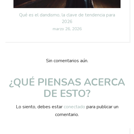
Qué es el dandismo, la clave de tendencia para
2026
Posted
marzo 26, 2026
on
Sin comentarios aún.
¿QUÉ PIENSAS ACERCA
DE ESTO?
Lo siento, debes estar
conectado
para publicar un
comentario.