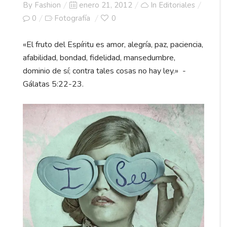
Posted
By
Fashion
enero 21, 2012
In
Editoriales
on
0
Fotografía
0
«El fruto del Espíritu es amor, alegría, paz, paciencia,
afabilidad, bondad, fidelidad, mansedumbre,
dominio de sí; contra tales cosas no hay ley.» -
Gálatas 5:22-23.