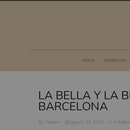
MODA
TENDENCIAS
LA BELLA Y LA 
BARCELONA
Posted
By
Fashion
agosto 23, 2013
In
Editor
on