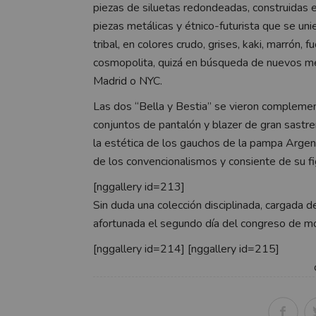
piezas de siluetas redondeadas, construidas en
piezas metálicas y étnico-futurista que se uni
tribal, en colores crudo, grises, kaki, marrón, 
cosmopolita, quizá en búsqueda de nuevos me
Madrid o NYC.
Las dos “Bella y Bestia” se vieron complemen
conjuntos de pantalón y blazer de gran sastr
la estética de los gauchos de la pampa Argen
de los convencionalismos y consiente de su fi
[nggallery id=213]
Sin duda una colección disciplinada, cargada d
afortunada el segundo día del congreso de 
[nggallery id=214] [nggallery id=215]