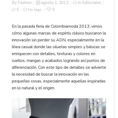
Posted
By
Fashion
agosto 1, 2013
In
Editoriales
on
0
0
No tags
En la pasada feria de Colombiamoda 2013, vimos
cómo algunas marcas de espíritu clásico buscaron la
innovación sin perder su ADN, especialmente en la
línea casual donde las siluetas simples y básicas se
enriquecen con detalles, texturas y colores en
cuellos, mangas y acabados logrando así puntos de
diferenciación. Con este tipo de detalles se advierte
la necesidad de buscar la innovación en las
pequeñas cosas, especialmente aquellas inspiradas
en lo natural y el origen.