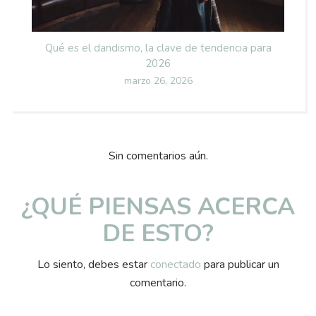
Qué es el dandismo, la clave de tendencia para
2026
Posted
marzo 26, 2026
on
Sin comentarios aún.
¿QUÉ PIENSAS ACERCA
DE ESTO?
Lo siento, debes estar
conectado
para publicar un
comentario.