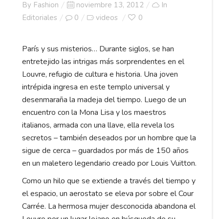
Posted
By
Fashion
noviembre 13, 2012
In
on
Editoriales
0
videos
0
París y sus misterios… Durante siglos, se han
entretejido las intrigas más sorprendentes en el
Louvre, refugio de cultura e historia. Una joven
intrépida ingresa en este templo universal y
desenmaraña la madeja del tiempo. Luego de un
encuentro con la Mona Lisa y los maestros
italianos, armada con una llave, ella revela los
secretos – también deseados por un hombre que la
sigue de cerca – guardados por más de 150 años
en un maletero legendario creado por Louis Vuitton.
Como un hilo que se extiende a través del tiempo y
el espacio, un aerostato se eleva por sobre el Cour
Carrée. La hermosa mujer desconocida abandona el