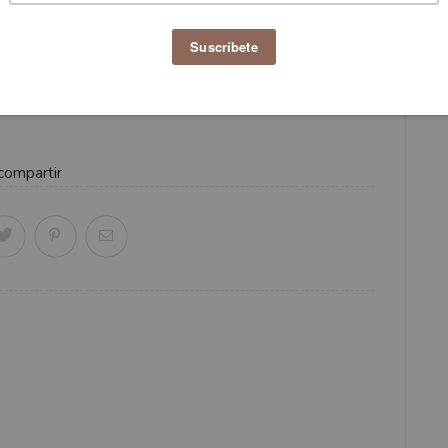
ombro y pantalones, hasta los vestidos y faldas de
y movimiento pero con mucha estructura, la propuesta
tes y admirables, sin embargo la colección en conjunto
compartir