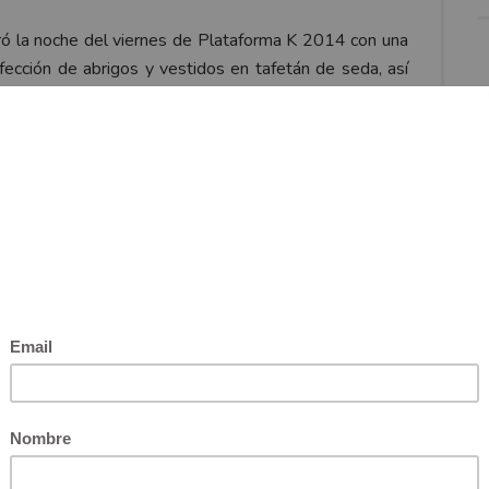
rró la noche del viernes de Plataforma K 2014 con una
nfección de abrigos y vestidos en tafetán de seda, así
, las faldas pitillo estampadas de flores y rayas y los
eron los elementos más destacados de esta propuesta
dores mezclan y encajan colores y grafías distintas de
spaldas de la marca paso al frente y hubo un juego
vo representados en los cortes sino también en los
onjunto de piezas extraordinarias cargadas de energía
rca está muy definido el espíritu latino capaz de
o sin perder su esencia: la fuerza del color.
 Cámara Lúcida
 y azul zafiro se mezclaron estupendamente con las
 el lila, además con una silueta que iba desde los