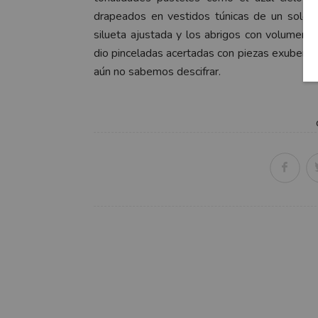
drapeados en vestidos túnicas de un solo h
silueta ajustada y los abrigos con volumen 
dio pinceladas acertadas con piezas exuberan
aún no sabemos descifrar.