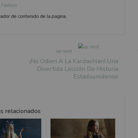
Fashion
rador de contenido de la pagina.
up next
¡No Odien A La Kardashian! Una
Divertida Lección De Historia
Estadounidense
os relacionados