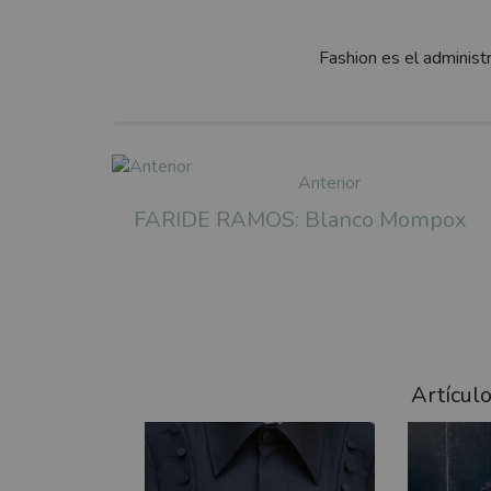
Fashion es el administ
Anterior
FARIDE RAMOS: Blanco Mompox
Artícul