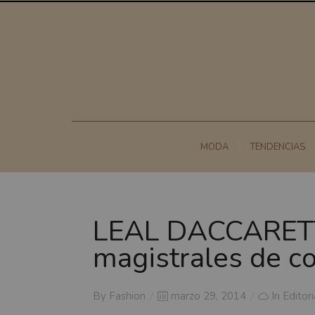
MODA
TENDENCIAS
LEAL DACCARETT
magistrales de c
Posted
By
Fashion
marzo 29, 2014
In
Editori
on