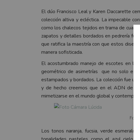
El dúo Francisco Leal y Karen Daccarette ce
colección altiva y ecléctica. La impecable co
como los chalecos tejidos en trama de cuadros
zapatos y detalles bordados en pedrería fu
que ratifica la maestría con que estos diseña
manera sofisticada.
El acostumbrado manejo de escotes en la e
geométrico de asimetrías que no solo estu
estampados y bordados. La colección fue un c
y de hecho creemos que en el ADN de la ma
mimetizarse en el mundo global y contemporáne
Fotos
Los tonos naranja, fucsia, verde esmeralda
tonalidades pasteles como el azul cielo y