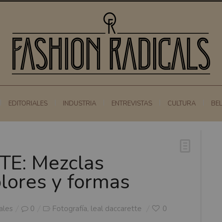
EDITORIALES
INDUSTRIA
ENTREVISTAS
CULTURA
BE
E: Mezclas
olores y formas
ales
0
Fotografía
leal daccarette
0
,