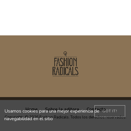
Home
Sobre la editora
Contacto
Usamos cookies para una mejor experiencia de
GOT IT!
Copyrights © 2026 Fashion Radicals. Todos los derechos reservados.
navegabilidad en el sitio