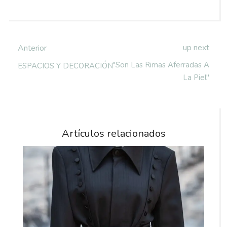
up next
Anterior
"Son Las Rimas Aferradas A
ESPACIOS Y DECORACIÓN
La Piel"
Artículos relacionados