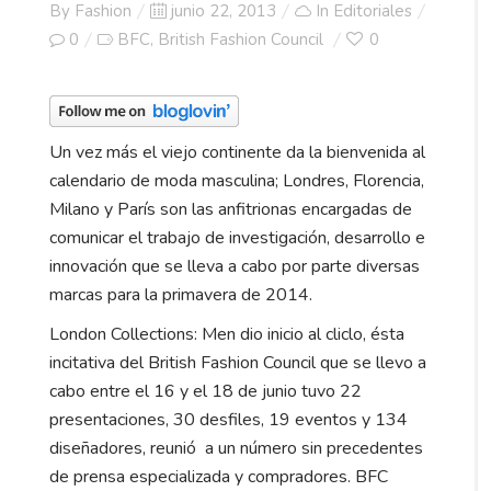
Posted
By
Fashion
junio 22, 2013
In
Editoriales
on
0
BFC
British Fashion Council
0
,
Un vez más el viejo continente da la bienvenida al
calendario de moda masculina; Londres, Florencia,
Milano y París son las anfitrionas encargadas de
comunicar el trabajo de investigación, desarrollo e
innovación que se lleva a cabo por parte diversas
marcas para la primavera de 2014.
London Collections: Men dio inicio al cliclo, ésta
incitativa del British Fashion Council que se llevo a
cabo entre el 16 y el 18 de junio tuvo 22
presentaciones, 30 desfiles, 19 eventos y 134
diseñadores, reunió a un número sin precedentes
de prensa especializada y compradores. BFC