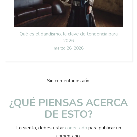
Qué es el dandismo, la clave de tendencia para
2026
Posted
marzo 26, 2026
on
Sin comentarios aún.
¿QUÉ PIENSAS ACERCA
DE ESTO?
Lo siento, debes estar
conectado
para publicar un
comentario.