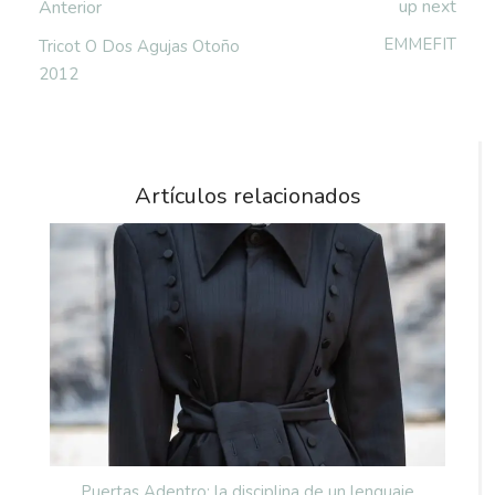
up next
Anterior
EMMEFIT
Tricot O Dos Agujas Otoño
2012
Artículos relacionados
Puertas Adentro: la disciplina de un lenguaje