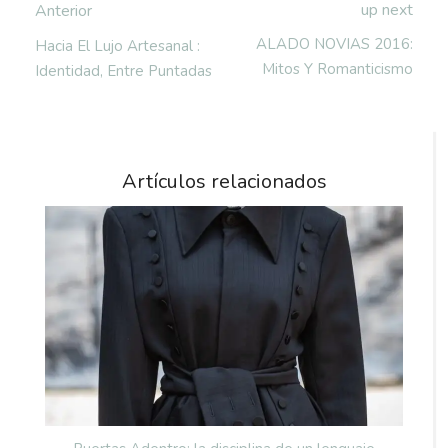
up next
Anterior
ALADO NOVIAS 2016:
Hacia El Lujo Artesanal :
Mitos Y Romanticismo
Identidad, Entre Puntadas
Artículos relacionados