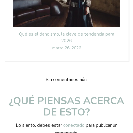
Qué es el dandismo, la clave de tendencia para
2026
Posted
marzo 26, 2026
on
Sin comentarios aún.
¿QUÉ PIENSAS ACERCA
DE ESTO?
Lo siento, debes estar
conectado
para publicar un