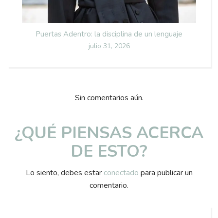
Puertas Adentro: la disciplina de un lenguaje
Posted
julio 31, 2026
on
Sin comentarios aún.
¿QUÉ PIENSAS ACERCA
DE ESTO?
Lo siento, debes estar
conectado
para publicar un
comentario.