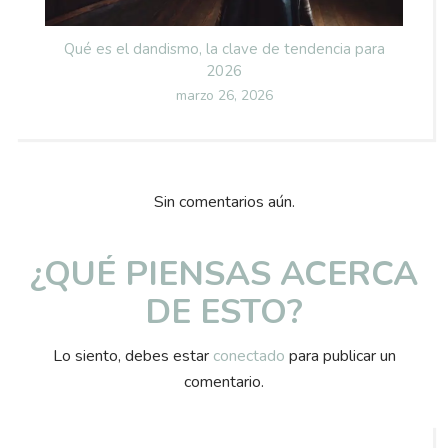
Qué es el dandismo, la clave de tendencia para
2026
Posted
marzo 26, 2026
on
Sin comentarios aún.
¿QUÉ PIENSAS ACERCA
DE ESTO?
Lo siento, debes estar
conectado
para publicar un
comentario.