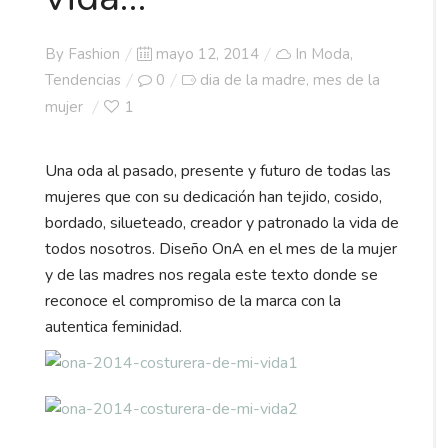
Posted
By
Fashion
mayo 12, 2014
In
Moda
,
on
Tendencias
0
dia de la madre
mes de la
,
mujer
1
Una oda al pasado, presente y futuro de todas las
mujeres que con su dedicación han tejido, cosido,
bordado, silueteado, creador y patronado la vida de
todos nosotros. Diseño OnA en el mes de la mujer
y de las madres nos regala este texto donde se
reconoce el compromiso de la marca con la
autentica feminidad.