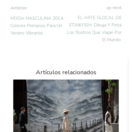
up next
Anterior
EL ARTE GLOCAL DE
MODA MASCULINA 2014:
STINKFISH: Dibuja Y Pinta
Colores Primarios Para Un
Los Rostros Que Viajan Por
Verano Vibrante
El Mundo.
Artículos relacionados