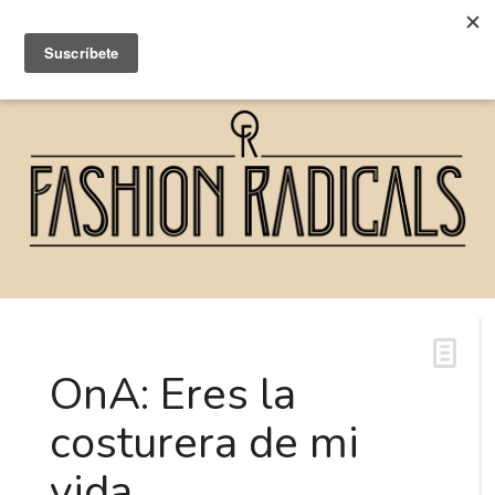
OnA: Eres la
costurera de mi
vida…