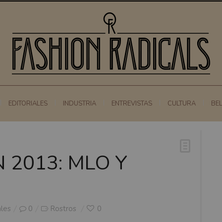
EDITORIALES
INDUSTRIA
ENTREVISTAS
CULTURA
BE
 2013: MLO Y
ales
0
Rostros
0