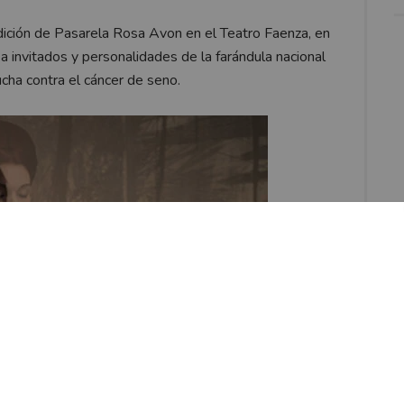
 edición de Pasarela Rosa Avon en el Teatro Faenza, en
o a invitados y personalidades de la farándula nacional
ucha contra el cáncer de seno.