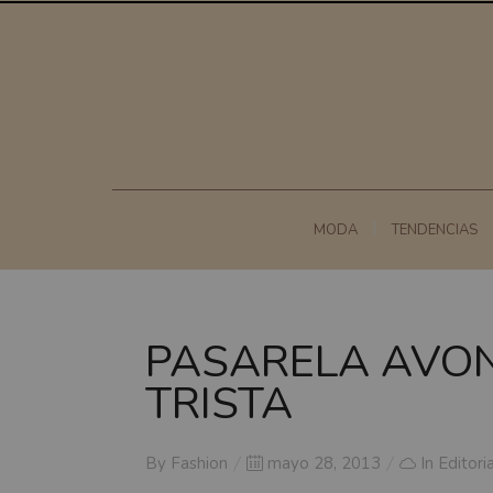
MODA
TENDENCIAS
PASARELA AVON
TRISTA
Posted
By
Fashion
mayo 28, 2013
In
Editori
on